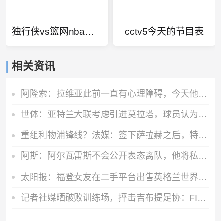
独行侠vs篮网nba常规赛比分
cctv5今天的节目表
相关资讯
阿隆索：拉维亚此前一直有心理障碍，今天他很累但发自内心地开心
世体：亚特兰大联考虑引进莫拉塔，球员认为自己还能留在顶级联赛
重组利物浦锋线？法媒：签下萨拉赫之后，特拉布宗即将拿下努涅斯
阿斯：阿尔瓦雷斯不会公开表态离队，他将私下与西蒙尼和马竞沟通
太阳报：福登女友在二手平台出售英格兰世界杯球衣，标价70英镑
记者社媒晒破败训练场，抨击吉布提足协：FIFA的拨款去哪里了？