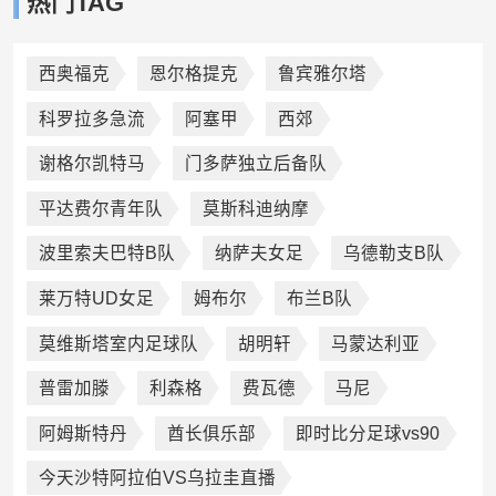
热门TAG
西奥福克
恩尔格提克
鲁宾雅尔塔
科罗拉多急流
阿塞甲
西郊
谢格尔凯特马
门多萨独立后备队
平达费尔青年队
莫斯科迪纳摩
波里索夫巴特B队
纳萨夫女足
乌德勒支B队
莱万特UD女足
姆布尔
布兰B队
莫维斯塔室内足球队
胡明轩
马蒙达利亚
普雷加滕
利森格
费瓦德
马尼
阿姆斯特丹
酋长俱乐部
即时比分足球vs90
今天沙特阿拉伯VS乌拉圭直播