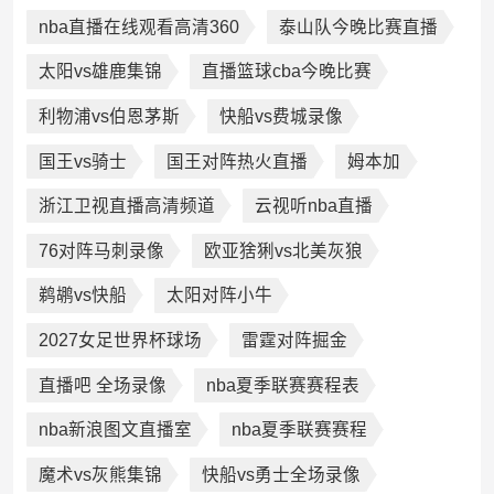
nba直播在线观看高清360
泰山队今晚比赛直播
太阳vs雄鹿集锦
直播篮球cba今晚比赛
利物浦vs伯恩茅斯
快船vs费城录像
国王vs骑士
国王对阵热火直播
姆本加
浙江卫视直播高清频道
云视听nba直播
76对阵马刺录像
欧亚猞猁vs北美灰狼
鹈鹕vs快船
太阳对阵小牛
2027女足世界杯球场
雷霆对阵掘金
直播吧 全场录像
nba夏季联赛赛程表
nba新浪图文直播室
nba夏季联赛赛程
魔术vs灰熊集锦
快船vs勇士全场录像