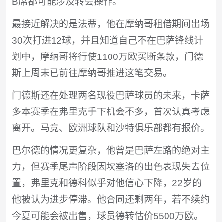
B席都可能涉及转会操作。
最接近解决的是法蒂，他在摩纳哥租借期间出场
30次打进12球，并且知道自己不在巴萨锋线计
划中，摩纳哥将行使1100万欧买断条款，门德
斯上周末已前往摩纳哥推进这笔交易。
门德斯还在处理两名现役巴萨球员的未来，卡萨
多本赛季在弗里克手下机会不多，首次认真考虑
离开。马竞、欧洲球队和沙特俱乐部都有报价。
巴尔德的情况更复杂，他曾是巴萨左路的绝对主
力，但赛季尾声阶段因坎塞洛的出色表现失去位
置，弗里克和德科似乎对他信心下降，22岁的
他被认为进步停滞。他合同还剩两年，若不续约
今夏可能会被出售，球员德转估价5500万欧。