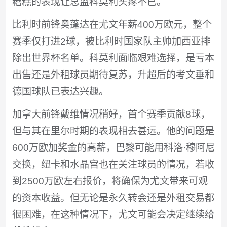
糟糕的表现让总监科莫利头疼不已。
比利时前锋奥蓬达在尤文年薪400万欧元，整个
赛季仅打进2球，被比利时国家队主帅加西亚排
除出世界杯名单。科莫利面临艰难选择，是亏本
出售还是外租球员期待复苏，升超后的考文垂和
德国球队已表达兴趣。
加拿大前锋戴维情况稍好，首个赛季贡献8球，
但与其在里尔时期的表现相去甚远。他的问题是
600万欧加奖金的高薪，巴黎可能用科洛·穆阿尼
交换，纽卡和水晶宫也在关注球员的情况，若收
到2500万欧左右报价，将确保为尤文带来可观
的资本收益。但无论是永久转会还是外租交易都
很困难，在这种情况下，尤文可能会决定继续给