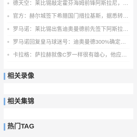
德天空：莱比锡敲定霍芬海姆前锋阿斯拉尼，转会费约2500万欧
官方：赫尔城签下希腊国门措拉基斯，据悉转会费1700万英镑
罗马诺：莱比锡出售迪奥曼德前先签下阿斯拉尼，之后才会放他体检
罗马诺回复皇马球迷号：迪奥曼德300%确定加盟皇马
卡拉格：萨拉赫就像C罗一样很有雄心，他应该去意甲而不是土耳其
相关录像
相关集锦
热门TAG