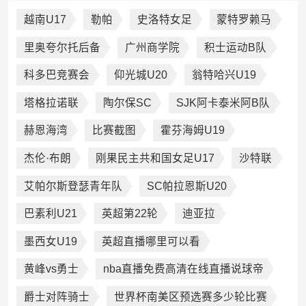
越南U17
勒帕
史洛特女足
蒙特罗赖马
里奥夸尔托后备
广州商学院
积士运动B队
科多巴竞赛会
仰光城U20
翁特哈兴U19
塔格拉诺联
陶尔保SC
SJK阿卡泰米阿B队
赫恩海湾
比赛截图
霍芬海姆U19
杰伦·布朗
刚果民主共和国女足U17
沙特联
艾帕尔斯登瑟青年队
SC帕拉恩斯U20
巴素利U21
英超第22轮
迪亚拉
墨西女U19
英超直播哪里可以看
黄峰vs勇士
nba直播免费高清在线直播说球帝
爵士对阵骑士
世界杯南美区预选赛多少轮比赛