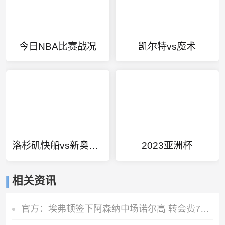
今日NBA比赛战况
凯尔特vs魔术
洛杉矶快船vs新奥尔良鹈鹕
2023亚洲杯
相关资讯
官方：埃弗顿签下阿森纳中场诺尔高 转会费700万镑签约2年