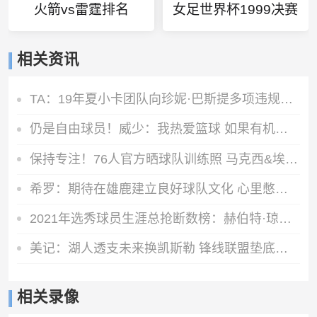
火箭vs雷霆排名
女足世界杯1999决赛
相关资讯
TA：19年夏小卡团队向珍妮·巴斯提多项违规激励要求 但都被拒绝
仍是自由球员！威少：我热爱篮球 如果有机会继续打球我会抓住它
保持专注！76人官方晒球队训练照 马克西&埃奇库姆在列
希罗：期待在雄鹿建立良好球队文化 心里憋着劲去证明自己
2021年选秀球员生涯总抢断数榜：赫伯特·琼斯第一 申京第四
美记：湖人透支未来换凯斯勒 锋线联盟垫底无力补强
相关录像