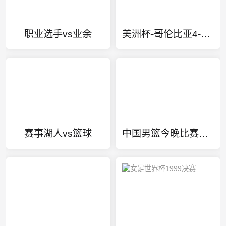
职业选手vs业余
美洲杯-哥伦比亚4-2乌拉圭
赛事湖人vs篮球
中国男篮今晚比赛直播cctv5+