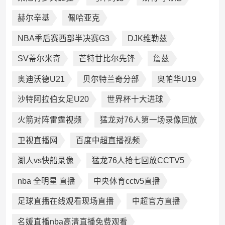
赫尔辛基
佩哈亚克
NBA季后赛西部半决赛G3
DJK维勒兹
SV蒂尔米奇
芒特甘比尔先锋
詹兹
奥迪沃德U21
贝尔特兰奇分部
奥帕华U19
沙特阿拉伯女足U20
世界杯十大进球
火箭对阵雷霆视频
猛龙对76人第一场录像回放
卫视直播网
百度中超直播视频
湖人vs快船录像
猛龙76人抢七回放CCTV5
nba 全明星 直播
中央体育cctv5直播
足球直播在线观看现场直播
中超官方直播
名媛直播nba高清直播免费观看