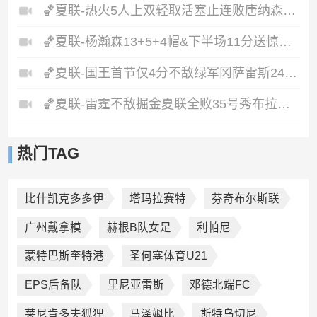
🏀夏联-热火5人上双轻取活塞止连败唐纳森20+8+10奥科里27分
🏀夏联-杨瀚森13+5+4帽&下半场11分送惊艳妙传开拓者力克掘金
🏀夏联-国王首节仅4分不敌绿军冈萨雷斯24+10+5塞纳克10+12
🏀夏联-雷霆不敌掘金夏联全败35号秀布拉齐尔32+6马拉14+7+6
热门TAG
比什凯克多多伊
塔玛拉赛特
芬奇布尔斯联
广州戴拿模
赫根B队女足
利帕尼
蒙特巴斯奎特港
圣何塞体育U21
EPS后备队
里尼亚雷斯
邓德北端FC
莱尼肯多夫狐狸
马泽姆比
斯特乌切尼