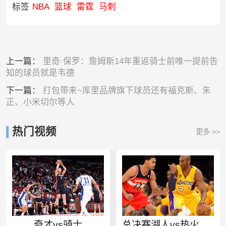
标签
NBA
篮球
雷霆
马刺
上一篇：
里奇·保罗：詹姆斯14年重返骑士前唯一提前告
知的球员就是韦德
下一篇：
打包带来~库里品牌旗下球员还有福克斯、朱
正、小米切尔等人
热门视频
更多 >>
奇才vs骑士
总决赛湖人vs热火第2场第三节