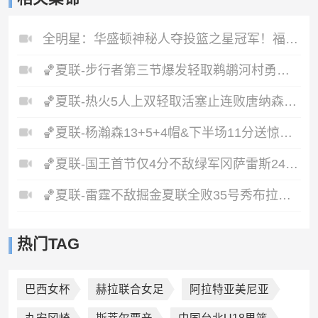
全明星：华盛顿神秘人夺投篮之星冠军！福德夺得三分大赛冠军！
🏀夏联-步行者第三节爆发轻取鹈鹕河村勇辉5+5+12斯劳森22分
🏀夏联-热火5人上双轻取活塞止连败唐纳森20+8+10奥科里27分
🏀夏联-杨瀚森13+5+4帽&下半场11分送惊艳妙传开拓者力克掘金
🏀夏联-国王首节仅4分不敌绿军冈萨雷斯24+10+5塞纳克10+12
🏀夏联-雷霆不敌掘金夏联全败35号秀布拉齐尔32+6马拉14+7+6
热门TAG
巴西女杯
赫拉联合女足
阿拉特亚美尼亚