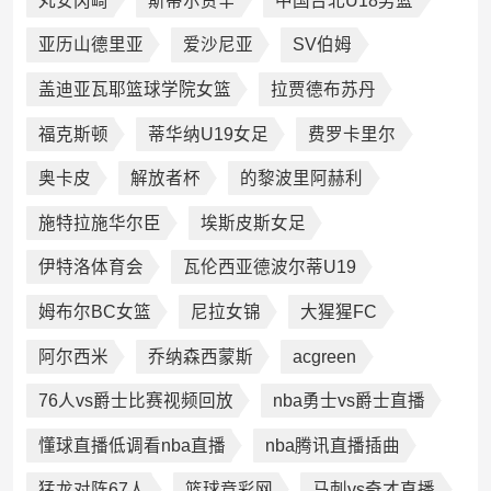
丸安冈崎
斯蒂尔贾辛
中国台北U18男篮
亚历山德里亚
爱沙尼亚
SV伯姆
盖迪亚瓦耶篮球学院女篮
拉贾德布苏丹
福克斯顿
蒂华纳U19女足
费罗卡里尔
奥卡皮
解放者杯
的黎波里阿赫利
施特拉施华尔臣
埃斯皮斯女足
伊特洛体育会
瓦伦西亚德波尔蒂U19
姆布尔BC女篮
尼拉女锦
大猩猩FC
阿尔西米
乔纳森西蒙斯
acgreen
76人vs爵士比赛视频回放
nba勇士vs爵士直播
懂球直播低调看nba直播
nba腾讯直播插曲
猛龙对阵67人
篮球竞彩网
马刺vs奇才直播