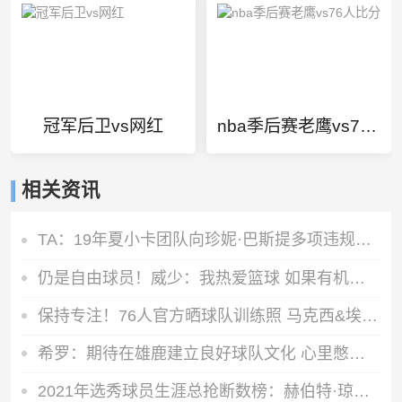
冠军后卫vs网红
nba季后赛老鹰vs76人比分
相关资讯
TA：19年夏小卡团队向珍妮·巴斯提多项违规激励要求 但都被拒绝
仍是自由球员！威少：我热爱篮球 如果有机会继续打球我会抓住它
保持专注！76人官方晒球队训练照 马克西&埃奇库姆在列
希罗：期待在雄鹿建立良好球队文化 心里憋着劲去证明自己
2021年选秀球员生涯总抢断数榜：赫伯特·琼斯第一 申京第四