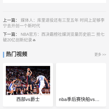
上一篇：
媒体人：库里退役还有三至五年 时间上足够李
宁去开创一个新时代
下一篇：
NBA官方：西决霸榜社媒浏览量历史前二 抢七
破20亿创新纪录🔥
热门视频
更多 >>
西部vs爵士
nba季后赛快船vs独行侠总比分