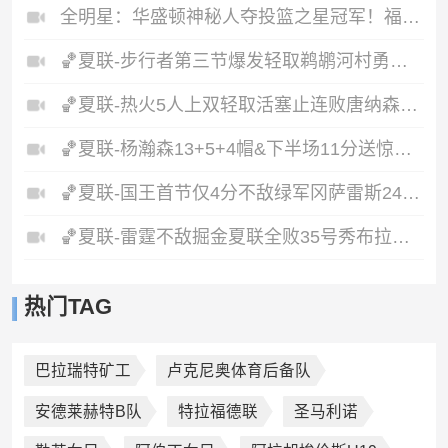
全明星：华盛顿神秘人夺投篮之星冠军！福德夺得三分大赛冠军！
🏀夏联-步行者第三节爆发轻取鹈鹕河村勇辉5+5+12斯劳森22分
🏀夏联-热火5人上双轻取活塞止连败唐纳森20+8+10奥科里27分
🏀夏联-杨瀚森13+5+4帽&下半场11分送惊艳妙传开拓者力克掘金
🏀夏联-国王首节仅4分不敌绿军冈萨雷斯24+10+5塞纳克10+12
🏀夏联-雷霆不敌掘金夏联全败35号秀布拉齐尔32+6马拉14+7+6
热门TAG
巴拉瑞特矿工
卢克尼奥体育后备队
安德莱赫特B队
特拉福德联
圣马利诺