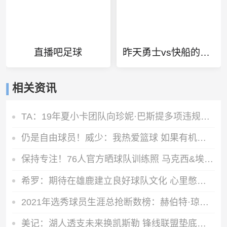
直播吧足球
昨天勇士vs快船的比赛
相关资讯
TA：19年夏小卡团队向珍妮·巴斯提多项违规激励要求 但都被拒绝
仍是自由球员！威少：我热爱篮球 如果有机会继续打球我会抓住它
保持专注！76人官方晒球队训练照 马克西&埃奇库姆在列
希罗：期待在雄鹿建立良好球队文化 心里憋着劲去证明自己
2021年选秀球员生涯总抢断数榜：赫伯特·琼斯第一 申京第四
美记：湖人透支未来换凯斯勒 锋线联盟垫底无力补强