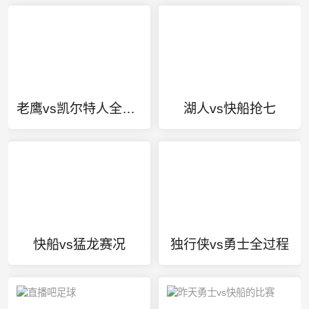
老鹰vs凯尔特人全场录像
湖人vs快船抢七
快船vs猛龙赛况
独行侠vs勇士全过程