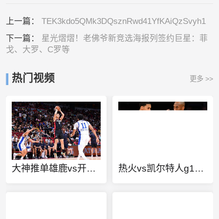
上一篇：
TEK3kdo5QMk3DQsznRwd41YfKAiQzSvyh1
下一篇：
星光熠熠！老佛爷新竞选海报列签约巨星：菲
戈、大罗、C罗等
热门视频
更多 >>
大神推单雄鹿vs开拓者
热火vs凯尔特人g1集锦