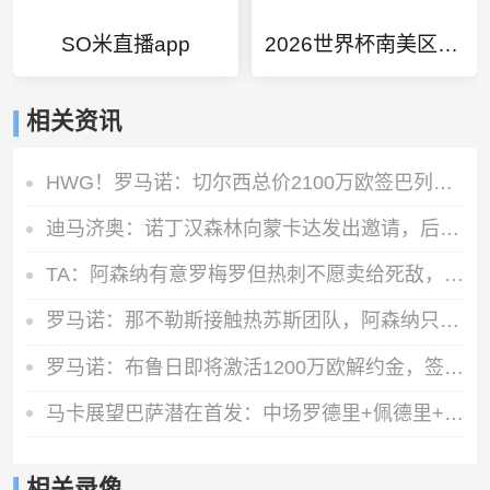
SO米直播app
2026世界杯南美区预选赛规则
相关资讯
HWG！罗马诺：切尔西总价2100万欧签巴列卡诺28岁左后卫查瓦里亚
迪马济奥：诺丁汉森林向蒙卡达发出邀请，后者可能前往英超发展
TA：阿森纳有意罗梅罗但热刺不愿卖给死敌，马竞国米是最可能下家
罗马诺：那不勒斯接触热苏斯团队，阿森纳只接受永久转会
罗马诺：布鲁日即将激活1200万欧解约金，签下马略卡前锋比尔希利
马卡展望巴萨潜在首发：中场罗德里+佩德里+奥尔莫 阿德耶米中锋
相关录像