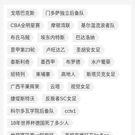
戈塔巴克斯
门多萨独立后备队
CBA全明星赛
摩顿湾联
基尔温流浪者队
布氏乌贼
埃东内特斯
巴达洛纳
意甲第23轮
卢旺达乙
圣胡安女足
泰斯利奇
墨西甲
布罗德
水户蜀葵
班特列
柬埔寨
高地人
斯塔贝克女足
广西平果辉荣
云塔
视觉女足
捷堤斯特沃
反叛者SC女足
科尔多瓦学院后备队
cctv1
18年世界杯德国死了多少人