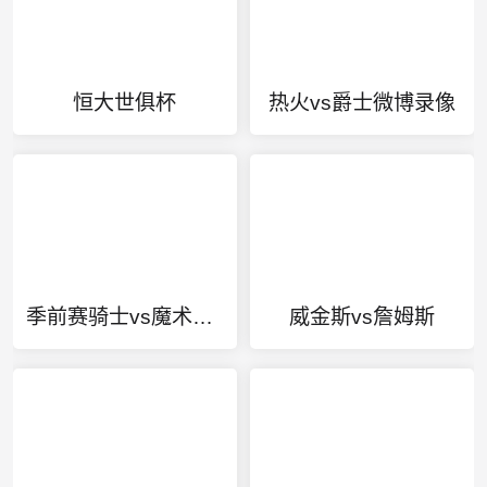
恒大世俱杯
热火vs爵士微博录像
季前赛骑士vs魔术录像回放
威金斯vs詹姆斯