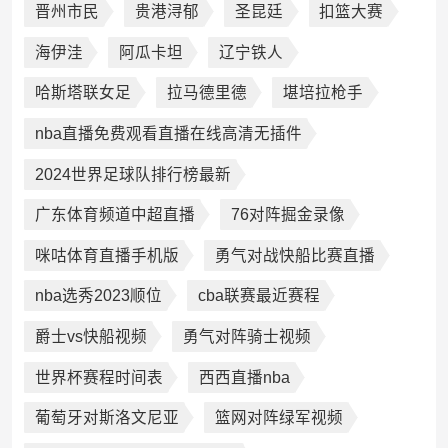
晋州市民
贵港浔郁
圣昆廷
扣篮大赛
海伊洼
阿瓜卡坦
辽宁铁人
哈斯塔联女足
拉马德里德
堪培拉枪手
nba直播免费观看直播在线高清无插件
2024世界足球队排行榜最新
广东体育频道中超直播
76对阵掘金录像
咪咕体育直播手机版
勇气对战快船比赛直播
nba选秀2023顺位
cba联赛最近赛程
爵士vs快船视频
勇气对阵骑士视频
世界杯赛程时间表
西西直播nba
葡萄牙对斯洛文尼亚
篮网对阵绿军视频