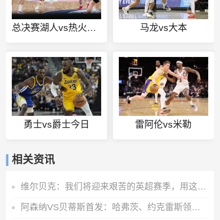
总决赛湖人vs热火战靴
马龙vs大本
勇士vs爵士今日
雷阿伦vs米勒
相关资讯
维尔贝克：我们将迎来艰苦的英超赛季，用这类比赛调整状态很有益
阿森纳VS贝蒂斯首发：哈弗茨、约克雷斯领衔，道曼、措利斯出战