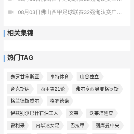
08月03日佛山西甲足球联赛32强淘汰赛广东凤铝VS湛江八部科技全场录像
相关集锦
热门TAG
泰罗甘拿斯亚
亨特体育
山谷独立
舍克斯纳
西甲第21轮
弗尔亨西奥耶格罗斯
格兰德斯威尔
格罗德诺
伊兹别尔巴什石油工人
文莱
沃莱塔迪查
霍利采
内华达女足
巴拉甲
图库曼中央