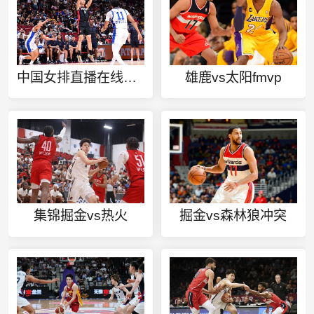
中国女排直播在线观看
雄鹿vs太阳fmvp
集锦掘金vs热火
掘金vs森林狼冲突