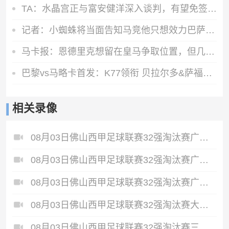
TA：水晶宫正与富安健洋深入谈判，有望免签这位日本国脚
记者：小蜘蛛将当面告知马竞他只想效力巴萨，但预计他不会罢训
马卡报：恩德里克想留在皇马争取位置，但几乎所有因素都对他不利
巴黎vs马略卡首发：K77领衔 贝拉尔多&萨福诺夫出战 多人轮换
相关录像
08月03日佛山西甲足球联赛32强淘汰赛广州求信VS顺德新青年全场录像
08月03日佛山西甲足球联赛32强淘汰赛广州蜀地红VS广州戴拿模全场录像
08月03日佛山西甲足球联赛32强淘汰赛广东客家青年VS广州英华思力U17全场录像
08月03日佛山西甲足球联赛32强淘汰赛大塘控股VS茂名市点都得全场录像
08月03日佛山西甲足球联赛32强淘汰赛三水乐民兴健力宝VS中国澳门澳科精英全场录像