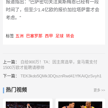
报道指出：“巴萨密切关注奥斯梅恩已经有一段
时间了，但至少1.4亿欧的报价加拉塔萨雷才会
考虑。”
标签
五洲
巴塞罗那
西甲
足球
转会
上一篇：
白给900万！TA：因主席选举，皇马需支付
1500万欧才能聘请穆帅
下一篇：
TEK3kdo5QMk3DQsznRwd41YfKAiQzSvyh1
热门视频
更多 >>