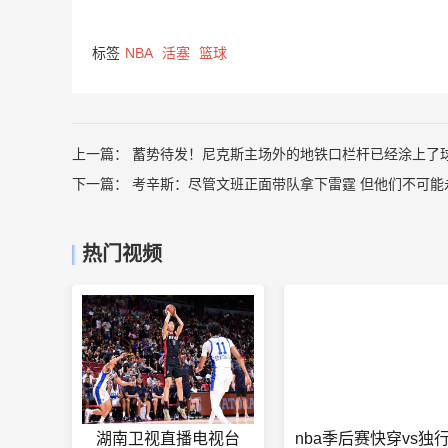
标签
NBA
活塞
篮球
上一篇：
蓄势待发！尼克斯主场外的地铁口栏杆已经涂上了
下一篇：
考辛斯：尽管文班正面带队拿下雷霆 但他们不可能
热门视频
湖南卫视直播电视台
nba季后赛快穿vs独