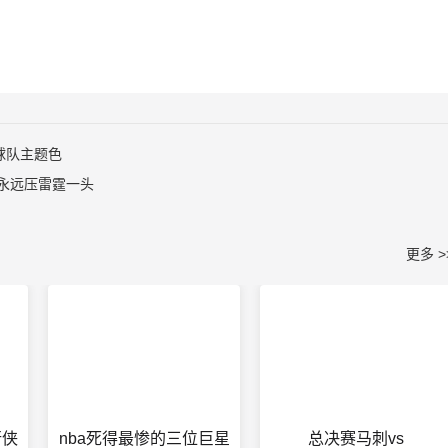
球队主题色
永远压雷霆一头
更多 >
行侠
nba死得最惨的三位巨星
总决赛马刺vs