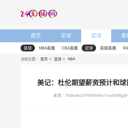
首页
足球
篮球
直
篮球
NBA直播
CBA直播
足球
英超直播
中
当前位置：
首页
篮球
NBA
美记：杜伦期望薪资预计和球队
来源：TKMo8eUYFN9NVKeTmoEWBgMY