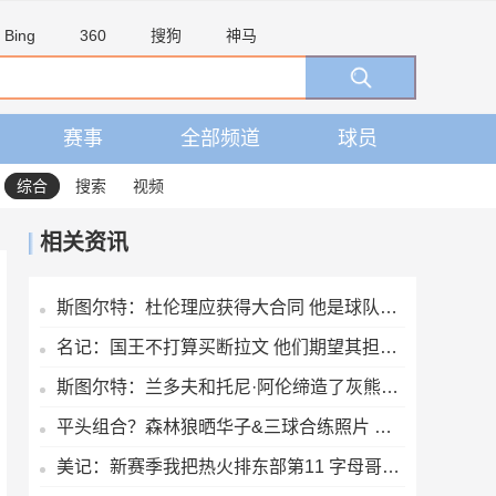
Bing
360
搜狗
神马
赛事
全部频道
球员
综合
搜索
视频
相关资讯
斯图尔特：杜伦理应获得大合同 他是球队不可或缺的核心拼图
名记：国王不打算买断拉文 他们期望其担任年轻核心的老将领袖
斯图尔特：兰多夫和托尼·阿伦缔造了灰熊的铁血球风
平头组合？森林狼晒华子&三球合练照片 两人平头形象引人注意
美记：新赛季我把热火排东部第11 字母哥与阿德巴约极不兼容