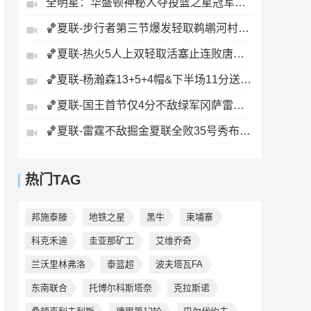
全明星：华盛顿神秘人夺投篮之星冠军！福德夺得三分大赛冠军！
🏀夏联-步行者第三节爆发轻取鹈鹕河村勇辉5+5+12斯劳森22分
🏀夏联-热火5人上双轻取活塞止连败唐纳森20+8+10奥科里27分
🏀夏联-杨瀚森13+5+4帽&下半场11分送惊艳妙传开拓者力克掘金
🏀夏联-国王首节仅4分不敌绿军冈萨雷斯24+10+5塞纳克10+12
🏀夏联-雷霆不敌掘金夏联全败35号秀布拉齐尔32+6马拉14+7+6
热门TAG
邦施泰滕
地铁之星
黑牛
柬埔寨
科克禾迪
圭亚那矿工
艾维乔奇
兰沃里林弗洛
泰篮超
波夫塔瓦FA
东南联合
托博尔科斯塔奈
克拉斯诺