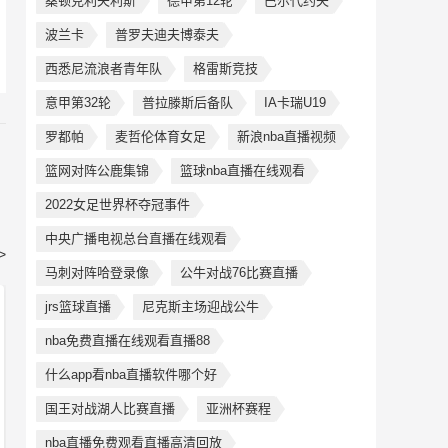
桑顿克利夫利斯
德甲第12轮
巴尔代约夫
波兰卡
普罗夫迪夫博泰夫
西悉尼流浪者青年队
格雷斯竞技
意甲第32轮
普拉滕斯后备队
IA卡瑞U19
罗都帕
麦哲伦体育女足
新浪nba直播视频
篮网对阵公鹿集锦
篮球nba直播在线观看
2022女足世界杯夺冠事件
中央广播电视总台直播在线观看
>
马刺对阵哈登录像
公牛对战76比赛直播
jrs篮球直播
尼克斯主场迎战公牛
nba免费直播在线观看直播88
什么app看nba直播软件哪个好
国王对战湖人比赛直播
亚洲杯赛程
nba直播免费观看直播高清回放