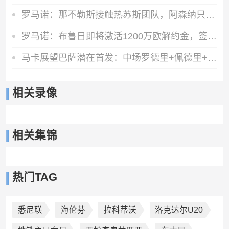
罗马诺：那不勒斯接触热苏斯团队，阿森纳只接受永久转会
罗马诺：布鲁日即将激活1200万欧解约金，签下马略卡前锋比尔希利
马卡展望巴萨潜在首发：中场罗德里+佩德里+奥尔莫 阿德耶米中锋
相关录像
相关集锦
热门TAG
悉尼联
海伦芬
拉科蒂沃
洛克达尔U20