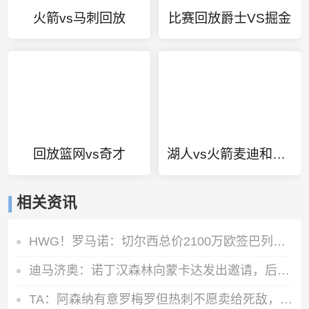
火箭vs马刺回放
比赛回放爵士VS掘金
回放篮网vs奇才
湖人vs火箭麦迪和科比
相关资讯
HWG！罗马诺：切尔西总价2100万欧签巴列卡诺28岁左后卫查瓦里亚
迪马济奥：诺丁汉森林向蒙卡达发出邀请，后者可能前往英超发展
TA：阿森纳有意罗梅罗但热刺不愿卖给死敌，马竞国米是最可能下家