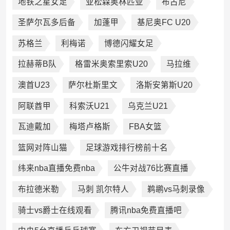
地铁之星女足
亚松森奥林匹亚
布古尼
圣萨尔瓦多后备
加蓬甲
基尼奥FC U20
苏格兰
利梅诺
博德闪耀女足
拉赫蒂B队
格雷米奥索里索U20
马拉维
澳首U23
萨尔杜斯里文
洛斯安第斯U20
阿联酋甲
科索沃U21
乌克兰U21
瓦迪戴加
梅塔卢格斯
FBA女篮
篮网对阵山猫
足球游戏排行榜前十名
纬来nba直播免费nba
公牛对战76比赛直播
布拉德米勒
马刺 凯尔特人
鹈鹕vs马刺录像
骑士vs爵士在线观看
腾讯nba免费直播吧