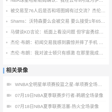
NBA球星哈斯勒姆确认：我在去年9月成为伊普斯维奇少数股东
被交易至76人后是否和塔图姆有过交流？杰伦·布朗：没怎么聊过
Shams：沃特森要么会被交易 要么接受1年650万的资质报价留队
马健谈KD言论：纸面上看没问题 但宇宙勇综合实力高目前76人一档
杰伦·布朗：初闻交易我感到震惊并摔了手机 马克西第一个联系我
杰伦·布朗：我对波士顿只有感激 在那里我成长为一个真正的男人
相关录像
WNBA全明星单项赛投篮之星-单项赛全场录像
07月19日NBA夏季联赛步行者-鹈鹕全场录像
07月18日NBA夏季联赛活塞-热火全场录像