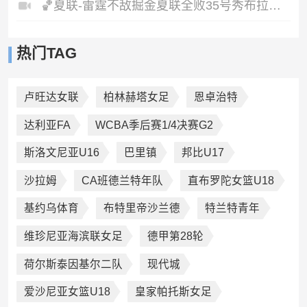
🏀夏联-雷霆不敌掘金夏联全败35号秀布拉齐尔32+6马拉14+7+6
热门TAG
卢旺达女联
柏林赫塔女足
恩卓治特
达利亚FA
WCBA季后赛1/4决赛G2
斯洛文尼亚U16
巴里镇
邦比U17
沙拉姆
CA班德兰特年队
直布罗陀女篮U18
基约乌体育
布特里帝沙兰德
特兰特青年
维珍尼亚海滨联女足
德甲第28轮
荷尔斯泰因基尔二队
现代城
爱沙尼亚女篮U18
皇家帕托斯女足