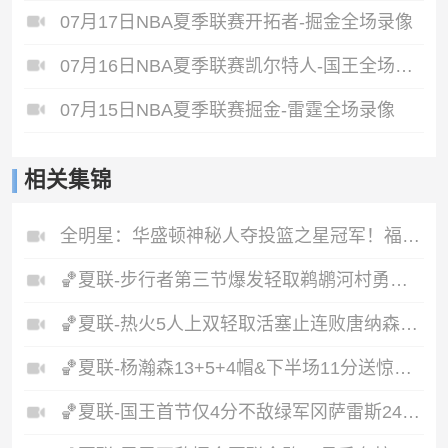
07月17日NBA夏季联赛开拓者-掘金全场录像
07月16日NBA夏季联赛凯尔特人-国王全场录像
07月15日NBA夏季联赛掘金-雷霆全场录像
相关集锦
全明星：华盛顿神秘人夺投篮之星冠军！福德夺得三分大赛冠军！
🏀夏联-步行者第三节爆发轻取鹈鹕河村勇辉5+5+12斯劳森22分
🏀夏联-热火5人上双轻取活塞止连败唐纳森20+8+10奥科里27分
🏀夏联-杨瀚森13+5+4帽&下半场11分送惊艳妙传开拓者力克掘金
🏀夏联-国王首节仅4分不敌绿军冈萨雷斯24+10+5塞纳克10+12