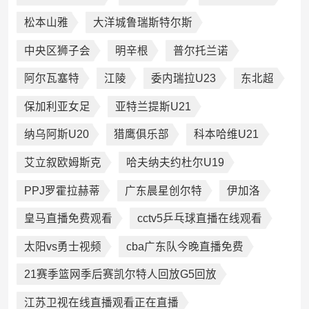
松本山雅
大洋城鲁瑞斯特尔斯
中央区狮子会
明辛根
普尔托兰诺
阿尔瓦塞特
江陵
委内瑞拉U23
东北超
保加利亚女足
亚特兰提斯U21
纳乌阿斯U20
猎鹰俱乐部
科本哈维U21
艾立叙欧姆斯克
哈夫纳夫约杜尔U19
PPJ罗霍拉赫蒂
广东晨星创尔特
伊加洛
皇马直播免费观看
cctv5乒乓球直播在线观看
太阳vs勇士视频
cba广东队今晚直播免费
21赛季篮网季后赛凯尔特人回放G5回放
江苏卫视在线直播观看正在直播