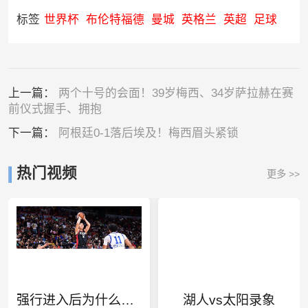
标签
世界杯
布伦特福德
曼城
英格兰
英超
足球
上一篇：
两个十号的会面！39岁梅西、34岁萨拉赫在赛
前仪式握手、拥抱
下一篇：
阿根廷0-1落后埃及！梅西眉头紧锁
热门视频
更多 >>
强行进入后为什么不挣扎了
湖人vs太阳录象