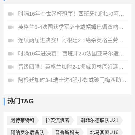
时隔16年夺世界杯冠军！西班牙加时1-0阿根廷费兰制胜恩佐染红
英格兰6-4法国获季军萨卡戴帽姆巴佩双响创纪录奥利塞2助+失良机
连续两届进决赛！阿根廷2-1绝杀英格兰劳塔罗恩佐破门梅西两助攻
时隔16年进决赛！西班牙2-0法国亚马尔造点奥亚萨瓦尔、波罗破门
晋级四强！英格兰加时2-1挪威贝林厄姆连场双响谢尔德鲁普破门
阿根廷加时3-1瑞士进4强小蜘蛛破门梅西助攻麦卡恩博洛假摔染红
热门TAG
阿特莱特科
拉茨流浪者
谢菲尔德联队U21
佩纳罗尔后备队
普鲁斯科夫
北马其顿U16