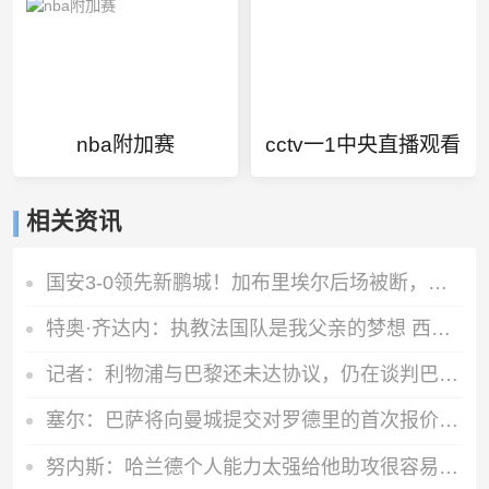
nba附加赛
cctv一1中央直播观看
相关资讯
国安3-0领先新鹏城！加布里埃尔后场被断，张玉宁助攻达万双响
特奥·齐达内：执教法国队是我父亲的梦想 西班牙队夺冠实至名归
记者：利物浦与巴黎还未达协议，仍在谈判巴尔科拉
塞尔：巴萨将向曼城提交对罗德里的首次报价，总价值6000万欧元
努内斯：哈兰德个人能力太强给他助攻很容易，和他有天然的默契