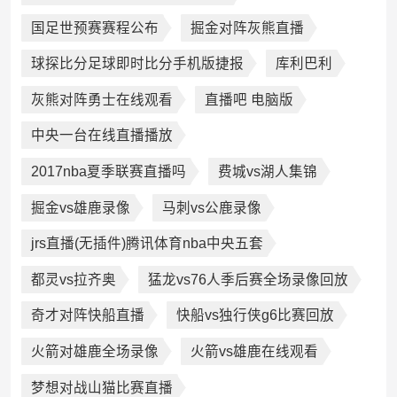
国足世预赛赛程公布
掘金对阵灰熊直播
球探比分足球即时比分手机版捷报
库利巴利
灰熊对阵勇士在线观看
直播吧 电脑版
中央一台在线直播播放
2017nba夏季联赛直播吗
费城vs湖人集锦
掘金vs雄鹿录像
马刺vs公鹿录像
jrs直播(无插件)腾讯体育nba中央五套
都灵vs拉齐奥
猛龙vs76人季后赛全场录像回放
奇才对阵快船直播
快船vs独行侠g6比赛回放
火箭对雄鹿全场录像
火箭vs雄鹿在线观看
梦想对战山猫比赛直播