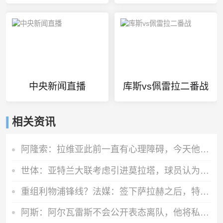
中央新闻直播
库斯vs佩雷拉二番战
相关资讯
阿隆索：拉维亚此前一直有心理障碍，今天他很累但发自内心地开心
世体：亚特兰大联考虑引进莫拉塔，球员认为自己还能留在顶级联赛
重组利物浦锋线？法媒：签下萨拉赫之后，特拉布宗即将拿下努涅斯
阿斯：阿尔瓦雷斯不会公开表态离队，他将私下与西蒙尼和马竞沟通