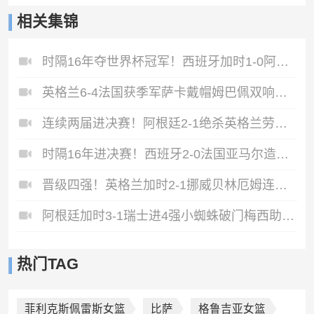
相关集锦
时隔16年夺世界杯冠军！西班牙加时1-0阿根廷费兰制胜恩佐染红
英格兰6-4法国获季军萨卡戴帽姆巴佩双响创纪录奥利塞2助+失良机
连续两届进决赛！阿根廷2-1绝杀英格兰劳塔罗恩佐破门梅西两助攻
时隔16年进决赛！西班牙2-0法国亚马尔造点奥亚萨瓦尔、波罗破门
晋级四强！英格兰加时2-1挪威贝林厄姆连场双响谢尔德鲁普破门
阿根廷加时3-1瑞士进4强小蜘蛛破门梅西助攻麦卡恩博洛假摔染红
热门TAG
菲利克斯佩雷斯女篮
比萨
格鲁吉亚女篮