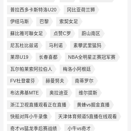
普拉西多卡斯特洛U20
冈比亚荷兰狮
伊纽马斯
巴黎
索契女足
蘇比雅可聯女足
点赞C罗
蔚山南区
尼瓦杜比兹诺
马利诺
素攀武里猛犸
莱昂U19
长春喜都
NBA全明星正赛冠军赛
瓦尔帕莱索阿拉伯人
梅洛小阿根廷
FV杜登霍芬
赫曼努夫
南蒂罗尔
布达弗基MTE
奥拉迪亚
维尔提斯
浙江卫视直播观看正在直播
黄蜂vs掘金直播
快船对阵小牛录像
天津体育频道5直播在线观看
奇才vs猛龙季后赛战绩
小牛vs奇才