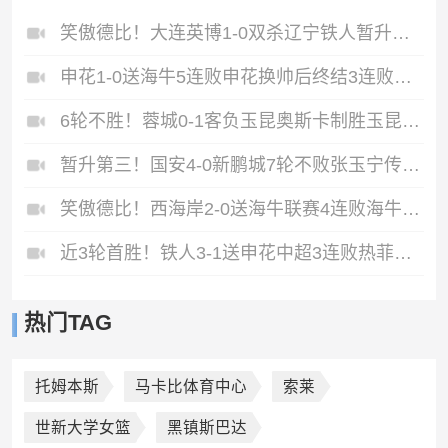
笑傲德比！大连英博1-0双杀辽宁铁人暂升第2斯坦丘远射制胜
申花1-0送海牛5连败申花换帅后终结3连败阿苏埃助攻徐皓阳制胜
6轮不胜！蓉城0-1客负玉昆奥斯卡制胜玉昆暂第三蓉城全场1射正
暂升第三！国安4-0新鹏城7轮不败张玉宁传射达万双响法比奥破门
笑傲德比！西海岸2-0送海牛联赛4连败海牛仍垫底西海岸升至第二
近3轮首胜！铁人3-1送申花中超3连败热菲尼奥双响邦本宜裕传射
热门TAG
托姆本斯
马卡比体育中心
索莱
世新大学女篮
黑镇斯巴达