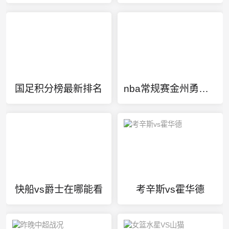
国足积分榜最新排名
nba常规赛金州勇士VS快
快船vs爵士在哪能看
考辛斯vs霍华德