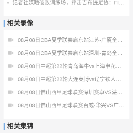
记者社媒晒破败训练场，抨击吉布提足协：FIFA的拨款去哪里了？
相关录像
08月08日CBA夏季联赛启东站江苏-广厦全场录像
08月08日CBA夏季联赛启东站深圳-青岛全场录像
08月08日中超第22轮青岛海牛vs上海申花全场录像
08月08日中超第22轮大连英博vs辽宁铁人全场录像
08月08日佛山西甲足球联赛深圳赛卓VS湛江热点·粤标售电全场录像
08月08日佛山西甲足球联赛百威·华兴VS广州苏雅蔚雨堂全场录像
相关集锦