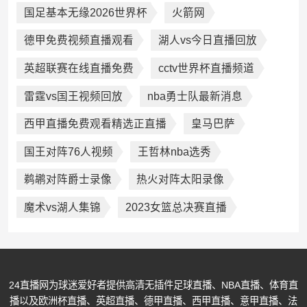
国足基本无缘2026世界杯
火箭网
德甲免费视频直播观看
湖人vs今日直播回放
英超联赛在线直播免费
cctv世界杯直播频道
雷霆vs国王视频回放
nba勇士队最新消息
西甲直播免费观看精选正直播
皇马巴萨
国王对阵76人视频
王哲林nba选秀
鹈鹕对阵爵士录像
热火对阵太阳录像
魔术vs湖人集锦
2023女篮总决赛直播
24直播网为球迷爱好者提供高清无插件足球直播、NBA直播、体育直
播以及欧洲杯直播、英超直播、德甲直播、西甲直播、意甲直播、法