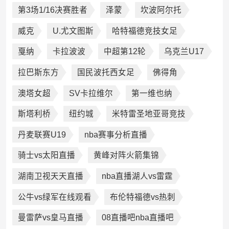
第3场1/16决赛胜者
泽蒙
坎波阿尔托
威克
U.尤文图斯
哈特福德竞技女足
戛纳
卡拉波波
中超第12轮
乌克兰U17
拉巴斯东方
国民波托西女足
佛得角
澳塔女超
SV卡拉维尔
第一维也纳
斯塔利桥
纽约城
米特雷圣地亚哥竞技
丹麦联赛U19
nba赛事分析直播
骑士vs太阳直播
黄峰对阵火箭集锦
湖南卫视天天直播
nba直播湖人vs雷霆
公牛vs绿军在线观看
布伦特福德vs热刺
曼雷萨vs皇马直播
08直播吧nba直播吧