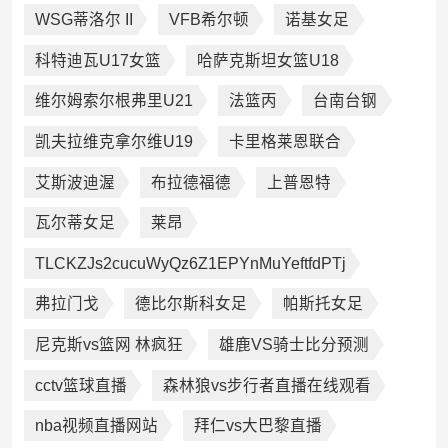
WSG蒂洛尔 II
VFB希尔顿
诺基女足
科特迪瓦U17女篮
哈萨克斯坦女篮U18
维尔姆索尔根弗里U21
法篮丙
台南台钢
凯夫拉维克拿尔维U19
卡里格莱恩联合
艾斯波迪渥
布拉德福德
上普恩特
瓦尔蒂女足
莱昂
TLCKZJs2cucuWyQz6Z1EPYnMuYeftfdPTj
弗拉门戈
德比尔斯科女足
帕斯托女足
尼克斯vs篮网 林疯狂
雄鹿VS骑士比分预测
cctv篮球直播
森林狼vs步行者直播在线观看
nba视频直播网站
拜仁vs大巴黎直播