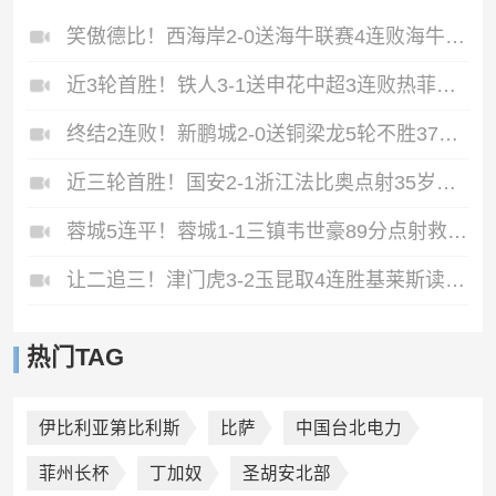
笑傲德比！西海岸2-0送海牛联赛4连败海牛仍垫底西海岸升至第二
近3轮首胜！铁人3-1送申花中超3连败热菲尼奥双响邦本宜裕传射
终结2连败！新鹏城2-0送铜梁龙5轮不胜37岁姜至鹏破门韦斯利建功
近三轮首胜！国安2-1浙江法比奥点射35岁张稀哲制胜王钰栋送助攻
蓉城5连平！蓉城1-1三镇韦世豪89分点射救主费利佩造点李昂破门
让二追三！津门虎3-2玉昆取4连胜基莱斯读秒绝杀萨尔瓦多破门
热门TAG
伊比利亚第比利斯
比萨
中国台北电力
菲州长杯
丁加奴
圣胡安北部