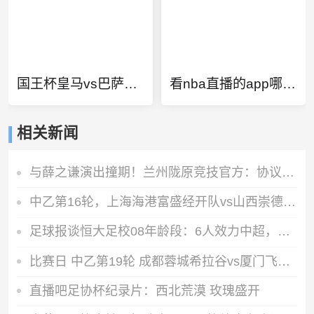
国王杯皇马vs巴萨直播
看nba直播的app哪个好免费
相关新闻
与薛之谦演出撞期！兰州陇原竞技官方：协议约定赛事须配合调整
中乙第16轮，上海海港富盛经开队vs山西崇德荣海队，今日首发名单
足球报谈恒大足校08年龄段：6人效力中超，多人选择留守冲击中乙
比赛日 中乙第19轮 成都蓉城希拉谷vs厦门飞鹭 8月2日19:35
直播吧足协杯纪录片：西北荒漠 玫瑰盛开