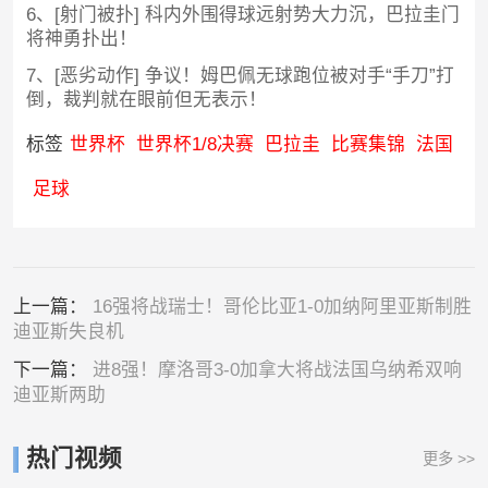
6、[射门被扑] 科内外围得球远射势大力沉，巴拉圭门
将神勇扑出！
7、[恶劣动作] 争议！姆巴佩无球跑位被对手“手刀”打
倒，裁判就在眼前但无表示！
标签
世界杯
世界杯1/8决赛
巴拉圭
比赛集锦
法国
足球
上一篇：
16强将战瑞士！哥伦比亚1-0加纳阿里亚斯制胜
迪亚斯失良机
下一篇：
进8强！摩洛哥3-0加拿大将战法国乌纳希双响
迪亚斯两助
热门视频
更多 >>