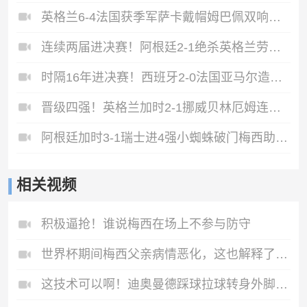
英格兰6-4法国获季军萨卡戴帽姆巴佩双响创纪录奥利塞2助+失良机
连续两届进决赛！阿根廷2-1绝杀英格兰劳塔罗恩佐破门梅西两助攻
时隔16年进决赛！西班牙2-0法国亚马尔造点奥亚萨瓦尔、波罗破门
晋级四强！英格兰加时2-1挪威贝林厄姆连场双响谢尔德鲁普破门
阿根廷加时3-1瑞士进4强小蜘蛛破门梅西助攻麦卡恩博洛假摔染红
相关视频
积极逼抢！谁说梅西在场上不参与防守
世界杯期间梅西父亲病情恶化，这也解释了梅西进球后哭了
这技术可以啊！迪奥曼德踩球拉球转身外脚背打门👍