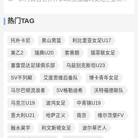
热门TAG
托朴卡尼
黑山男篮
利比里亚女足U17
美乙2
瑞典U20
索普朗
锡菲联女足
塞雷昆达足球俱乐部
乌兹别克斯坦U23
SV不列颠
艾度思维后备队
博卡青年女足
马尔巴顿流浪者
SV格勒迪希
沃特福德联队
乌克兰U19
波鸿女足
中青锦U19
意大利U21
哈萨正义
南京
维尔茨堡FV
融水昊宇
利文斯顿女足
波尔蒂芒人