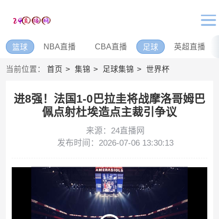
NBA直播
CBA直播
英超直播
篮球
足球
当前位置：
首页
集锦
足球集锦
世界杯
进8强！法国1-0巴拉圭将战摩洛哥姆巴
佩点射杜埃造点主裁引争议
来源：24直播网
发布时间：2026-07-06 13:30:13