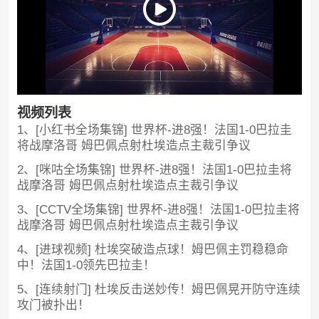
视频列表
1、[小红书全场集锦] 世界杯-进8强！法国1-0巴拉圭
将战摩洛哥 姆巴佩点射杜埃造点主裁引争议
2、[咪咕全场集锦] 世界杯-进8强！法国1-0巴拉圭将
战摩洛哥 姆巴佩点射杜埃造点主裁引争议
3、[CCTV全场集锦] 世界杯-进8强！法国1-0巴拉圭将
战摩洛哥 姆巴佩点射杜埃造点主裁引争议
4、[进球视频] 杜埃突破造点球！姆巴佩主罚稳稳命
中！法国1-0领先巴拉圭！
5、[连续射门] 杜埃反击送妙传！姆巴佩晃开防守连续
攻门被扑出！