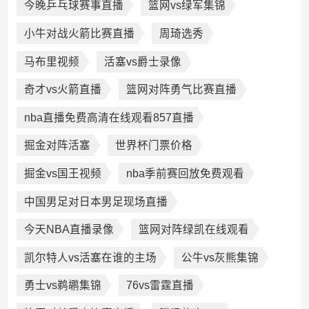
今晚乒乓球赛事直播
篮网vs绿军集锦
小牛对战火箭比赛直播
周琦选秀
马布里视频
活塞vs爵士录像
奇才vs火箭直播
篮网对阵勇气比赛直播
nba直播免费高清在线观看857直播
掘金对阵活塞
世界杯门票价格
掘金vs国王视频
nba季前赛回放免费观看
中国男足对日本男足现场直播
今天NBA直播录像
篮网对阵绿凯在线观看
凯尔特人vs活塞在谁的主场
公牛vs灰熊集锦
勇士vs鹈鹕集锦
76vs雷霆直播