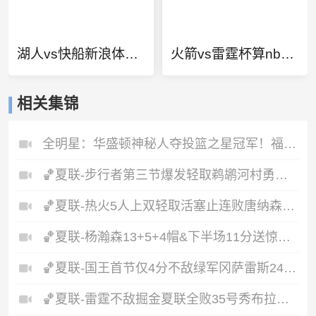
湖人vs快船新浪体育台
火箭vs雷霆杯算nba常规赛吗
相关集锦
全明星：华盛顿神秘人夺投篮之星冠军！福德夺得三分大赛冠军！
🏀夏联-步行者第三节爆发轻取鹈鹕河村勇辉5+5+12斯劳森22分
🏀夏联-热火5人上双轻取活塞止连败唐纳森20+8+10奥科里27分
🏀夏联-杨瀚森13+5+4帽&下半场11分送惊艳妙传开拓者力克掘金
🏀夏联-国王首节仅4分不敌绿军冈萨雷斯24+10+5塞纳克10+12
🏀夏联-雷霆不敌掘金夏联全败35号秀布拉齐尔32+6马拉14+7+6