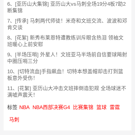
6、[亚历山大集锦] 亚历山大vs马刺全场19分4板7助2
断集锦
7、[传承] 马刺两代师徒！米奇和文班交流、波波和邓
肯交谈
8、[花絮] 新秀布莱恩特遭教练训斥眼含热泪 领袖文
班暖心上前安慰
9、[半场压哨] 外星人！文班亚马半场前自信要球飚射
中圈压哨三分
10、[切特流血]手指飙血！切特本想盖帽却击打到篮
板意外受伤！
11、[花絮] 亚历山大冲击文班摔倒造犯规 全场球迷不
满嘘声震天！
标签
NBA
NBA西部决赛G4
比赛集锦
篮球
雷霆
马刺