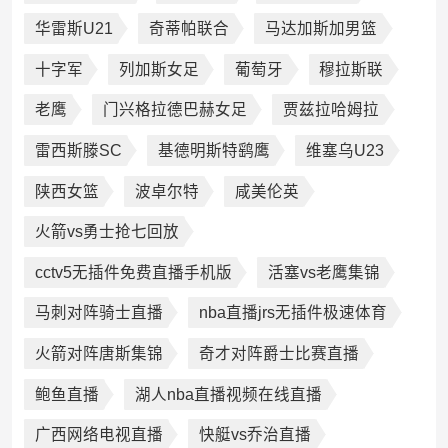
华雷斯U21
奇蒂帕联合
马达加斯加男篮
十字军
列加斯女足
葡萄牙
穆拉斯联
老鹰
门兴格拉德巴赫女足
贾兹拉哈姆拉
雷西斯滕SC
基德明斯特鹞鹰
维塞乌U23
陕西女篮
波卓尔特
咸美伦英
火箭vs勇士抢七回放
cctv5无插件免费直播手机版
活塞vs老鹰集锦
马刺对阵骑士直播
nba直播jrs无插件极速体育
火箭对阵唐斯集锦
奇才对阵爵士比赛直播
鲍鱼直播
湖人nba直播视频在线直播
广西网络电视直播
快艇vs乔治直播