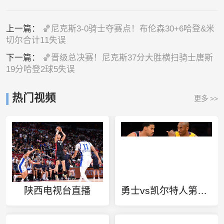
上一篇：
🏀尼克斯3-0骑士夺赛点！布伦森30+6哈登&米
切尔合计11失误
下一篇：
🏀晋级总决赛！尼克斯37分大胜横扫骑士唐斯
19分哈登2球5失误
热门视频
更多 >>
陕西电视台直播
勇士vs凯尔特人第一场