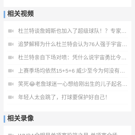
相关视频
杜兰特谈詹姆斯也加入了超级球队！？专家：两回事！🙁
追梦解释为什么杜兰特会认为76人强于宇宙勇：典型的得分相加
杜兰特亲自下场对喷：凭什么说宇宙勇比今年76人纸面实力强？
上赛季场均依然15+5+6 威少至今为何没有球队要了？
笑死😂老詹球迷一心想给刚出生的儿子起名勒布朗（詹姆斯）
年轻人太会跳了，打球要保护好自己！
相关录像